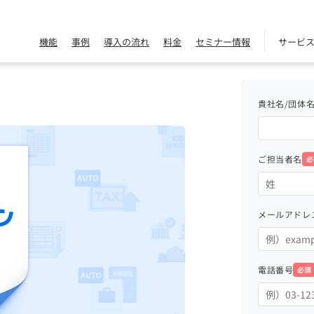
機能
事例
導入の流れ
料金
セミナー情報
サービ
貴社名/団体
ご担当者名
必
メールアドレ
電話番号
必須