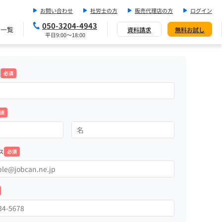
お問い合わせ
社労士の方
販売代理店の方
ログイン
050-3204-4943
ス一覧
資料請求
無料お試し
平日9:00～18:00
名
必須
須
ス
必須