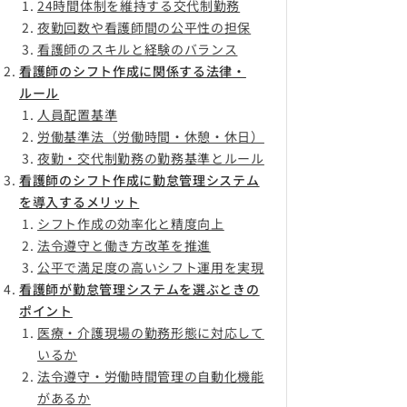
24時間体制を維持する交代制勤務
夜勤回数や看護師間の公平性の担保
看護師のスキルと経験のバランス
看護師のシフト作成に関係する法律・
ルール
人員配置基準
労働基準法（労働時間・休憩・休日）
夜勤・交代制勤務の勤務基準とルール
看護師のシフト作成に勤怠管理システム
を導入するメリット
シフト作成の効率化と精度向上
法令遵守と働き方改革を推進
公平で満足度の高いシフト運用を実現
看護師が勤怠管理システムを選ぶときの
ポイント
医療・介護現場の勤務形態に対応して
いるか
法令遵守・労働時間管理の自動化機能
があるか