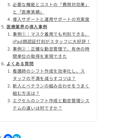
必要な機能とコストの「費用対効果」
と「医療実績」
導入サポートと運用サポートの充実度
医療業界の導入事例
事例①：マスク着用でも判別できる、
iPad顔認証打刻がスタッフに大好評！
事例②：正確な勤怠管理で、有休の時
間単位の取得を実現できた
よくある質問
看護師のシフト作成を効率化し、ス
タッフの不満を減らすコツは？
新人とベテランの組み合わせをうまく
組む方法は？
エクセルのシフト作成と勤怠管理シス
テムの違いは何ですか？