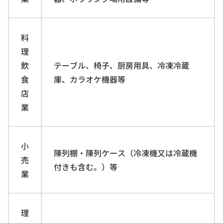
料
理
飲
テーブル、椅子、厨房用具、冷凍冷蔵
食
庫、カラオケ機器等
店
業
小
陳列棚・陳列ケース（冷凍機又は冷蔵機
売
付きも含む。）等
業
理