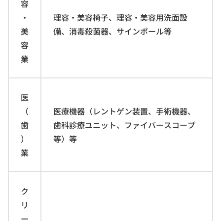
容
・
理容・美容椅子、理容・美容用洗面設
美
備、消毒殺菌器、サインポール等
容
業
医
（
医療機器（レントゲン装置、手術機器、
歯
歯科診療ユニット、ファイバースコープ
）
等）等
業
ク
リ
ー