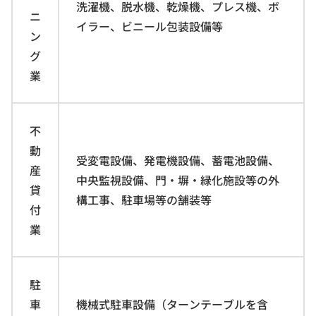
洗濯機、脱水機、乾燥機、プレス機、ボ
ニ
イラー、ビニール包装設備等
ン
グ
業
不
動
受変電設備、発電機設備、蓄電池設備、
産
中央監視設備、門・塀・緑化施設等の外
貸
構工事、駐車場等の舗装等
付
業
駐
車
機械式駐車設備（ターンテーブルを含