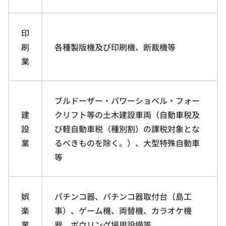
印
刷
各種製版機及び印刷機、断裁機等
業
ブルドーザー・パワーショベル・フォー
建
クリフト等の土木建設車両（自動車税及
設
び軽自動車税（種別割）の課税対象とな
業
るべきものを除く。）、大型特殊自動車
等
娯
パチンコ器、パチンコ器取付台（島工
楽
事）、ゲーム機、両替機、カラオケ機
業
器、ボウリング場用設備等