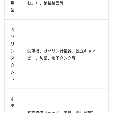
場
む。）、舗装路面等
業
ガ
ソ
リ
ン
洗車機、ガソリン計量器、独立キャノ
ス
ピー、防壁、地下タンク等
タ
ン
ド
ホ
テ
ル
客室設備（ベッド、家具、テレビ等）、