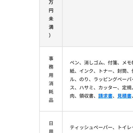
万
円
未
満
）
事
ペン、消しゴム、付箋、メモ
務
紙、インク、トナー、封筒、
用
ル、のり、ラッピングペーパ
消
ス、ハサミ、カッター、定規
耗
肉、領収書、
請求書
、
見積書
品
日
ティッシュペーパー、トイレ
用