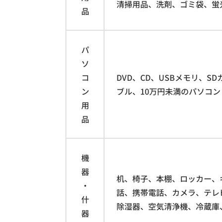
清掃用品、洗剤、ゴミ袋、蛍
品
パ
ソ
コ
DVD、CD、USBメモリ、
ン
ブル、10万円未満のパソコン
用
品
機
器
机、椅子、本棚、ロッカー、
・
話、携帯電話、カメラ、テレ
什
除湿器、空気清浄機、冷蔵庫
器