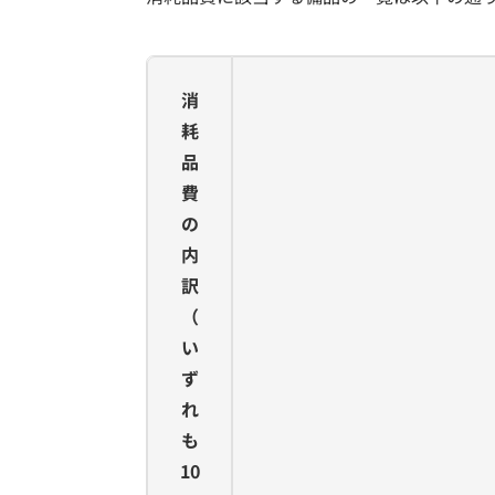
消
耗
品
費
の
内
訳
（
い
ず
れ
も
10