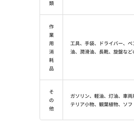
類
作
業
用
工具、手袋、ドライバー、ペ
消
油、潤滑油、長靴、旋盤など
耗
品
そ
ガソリン、軽油、灯油、車両
の
テリア小物、観葉植物、ソフ
他