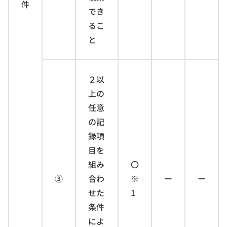
件
でき
るこ
と
２以
上の
任意
の記
録項
目を
組み
〇
③
合わ
※
ー
ー
せた
1
条件
によ