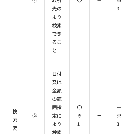
先の
3
より
検索
でき
るこ
と
日付
又は
金額
の範
囲指
〇
ー
検
②
定に
※
ー
※
索
より
1
3
要
検索