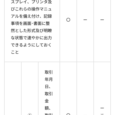
スプレイ、プリンタ及
びこれらの操作マニュ
アルを備え付け、記録
〇
ー
ー
事項を画面･書面に整
然とした形式及び明瞭
な状態で速やかに出力
できるようにしておく
こと
取引
年月
日、
取引
金
額、
ー
①
取引
〇
ー
※