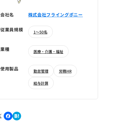
会社名
株式会社フライングポニー
従業員規模
1～50名
業種
医療・介護・福祉
使用製品
勤怠管理
労務HR
給与計算