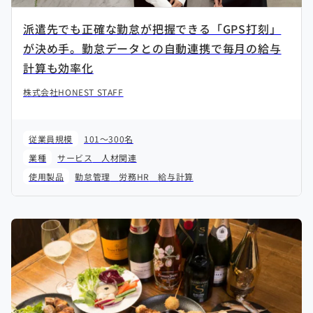
派遣先でも正確な勤怠が把握できる「GPS打刻」
が決め手。勤怠データとの自動連携で毎月の給与
計算も効率化
株式会社HONEST STAFF
従業員規模
101～300名
業種
サービス
人材関連
使用製品
勤怠管理
労務HR
給与計算