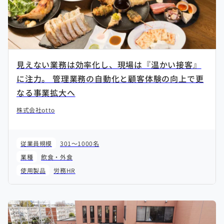
見えない業務は効率化し、現場は『温かい接客』
に注力。 管理業務の自動化と顧客体験の向上で更
なる事業拡大へ
株式会社otto
従業員規模
301～1000名
業種
飲食・外食
使用製品
労務HR