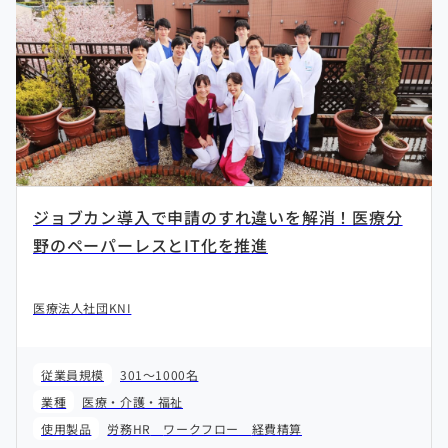
ジョブカン導入で申請のすれ違いを解消！医療分
野のペーパーレスとIT化を推進
医療法人社団KNI
従業員規模
301～1000名
業種
医療・介護・福祉
使用製品
労務HR
ワークフロー
経費精算