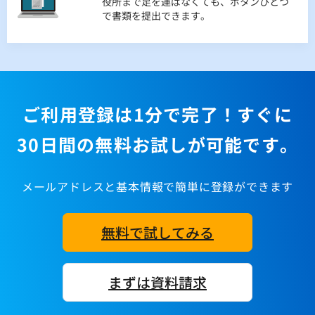
役所まで足を運ばなくても、ボタンひとつ
SSL、DB暗号化、IP制限、操作履歴等多様
認できます。
で書類を提出できます。
な機能で大切な情報をお守りします。
クラウドで協力作業
離れていてもインターネットさえあれば同
じデータを見ながら仕事ができます。場所
問わず、ご利用できます。
ご利用登録は1分で完了！すぐに
30日間の無料お試しが可能です。
メールアドレスと基本情報で簡単に登録ができます
無料で試してみる
まずは資料請求