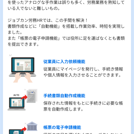
を使ったアナログな手作業は誤りも多く、労務業務を熟知して
Excelや紙管理で情報が散らばっていて、最新情報を確認する手
労務経験が足りなくていつどこに何の書類を出したらいいかわ
いる人でないと難しいもの。
間がかかる、すぐに見つからない…マイナンバーや個人情報の
からない…
セキュリティは大丈夫？...
各手続きの進捗が把握できない…専門家に相談したい…
ジョブカン労務HRでは、この手間を解決！
書類作成などに「自動機能」を搭載し作業効率、時短を実現し
そんなお悩みを解決します！
ジョブカン労務HRで全部解決します！
ました。
従業員情報の管理をスムーズにするために情報一元管理をする
ToDoリスト機能でいつ、どこに、何の書類を提出したら良いか
また「帳票の電子申請機能」では役所に足を運ばなくとも書類
ことで最新状態で保管！いつでも欲しい情報が簡単に見つかり
をご案内します。
を提出できます。
ます。
さらに各手続きの進捗状況が一目で把握できる機能に、安心サ
そして万全なセキュリティ対策で大切な情報をお守りします。
ポートもついていますのでわからないことは何でもご相談いた
だけます。
従業員に入力依頼機能
従業員にマイページを発行し、手続き情報
人事情報の一元管理
ToDoリスト機能
や個人情報を入力させることができます。
クラウドサーバーに全ての情報を常に最新
いつ、どこに、何を提出すればいいか、
状態で保存します。
ジョブカンがすべてご案内いたします。
ToDoリスト化されることで次の作業を滞り
手続書類自動作成機能
なく進めることができます。
人事情報の履歴管理
保存された情報をもとに手続きに必要な帳
票を自動作成します。
人事異動履歴、在留資格履歴、手続き情報
労務手続き進捗管理機能
など過去の情報もいつでも確認できます。
進捗状況をひと目で確認できます。途中に
なってしまった手続きも、同時に複数の手
帳票の電子申請機能
セキュリティ対策
続きを進めていても、進捗状況をすぐに確