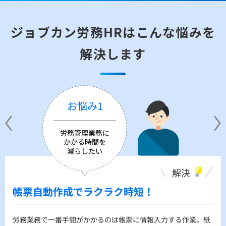
ジョブカン労務HRはこんな悩みを
解決します
お悩み1
労務管理業務に
かかる時間を
減らしたい
解決
解決
解決
帳票自動作成でラクラク時短！
情報一元管理で欲しい情報がすぐ見つか
書類の進捗管理、提出手続きご案内しま
る！
す！
労務業務で一番手間がかかるのは帳票に情報入力する作業。紙