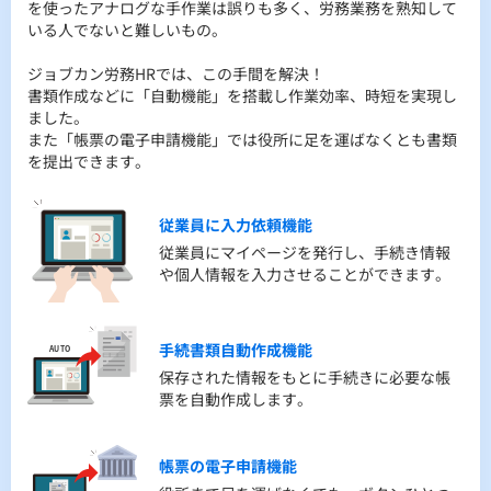
を使ったアナログな手作業は誤りも多く、労務業務を熟知して
Excelや紙管理で情報が散らばっていて、最新情報を確認する手
労務経験が足りなくていつどこに何の書類を出したらいいかわ
いる人でないと難しいもの。
間がかかる、すぐに見つからない…マイナンバーや個人情報の
からない…
セキュリティは大丈夫？...
各手続きの進捗が把握できない…専門家に相談したい…
ジョブカン労務HRでは、この手間を解決！
書類作成などに「自動機能」を搭載し作業効率、時短を実現し
そんなお悩みを解決します！
ジョブカン労務HRで全部解決します！
ました。
従業員情報の管理をスムーズにするために情報一元管理をする
ToDoリスト機能でいつ、どこに、何の書類を提出したら良いか
また「帳票の電子申請機能」では役所に足を運ばなくとも書類
ことで最新状態で保管！いつでも欲しい情報が簡単に見つかり
をご案内します。
を提出できます。
ます。
さらに各手続きの進捗状況が一目で把握できる機能に、安心サ
そして万全なセキュリティ対策で大切な情報をお守りします。
ポートもついていますのでわからないことは何でもご相談いた
だけます。
従業員に入力依頼機能
従業員にマイページを発行し、手続き情報
人事情報の一元管理
ToDoリスト機能
や個人情報を入力させることができます。
クラウドサーバーに全ての情報を常に最新
いつ、どこに、何を提出すればいいか、
状態で保存します。
ジョブカンがすべてご案内いたします。
ToDoリスト化されることで次の作業を滞り
手続書類自動作成機能
なく進めることができます。
人事情報の履歴管理
保存された情報をもとに手続きに必要な帳
票を自動作成します。
人事異動履歴、在留資格履歴、手続き情報
労務手続き進捗管理機能
など過去の情報もいつでも確認できます。
進捗状況をひと目で確認できます。途中に
なってしまった手続きも、同時に複数の手
帳票の電子申請機能
セキュリティ対策
続きを進めていても、進捗状況をすぐに確