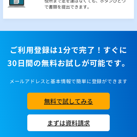
役所まで足を運ばなくても、ボタンひとつ
SSL、DB暗号化、IP制限、操作履歴等多様
認できます。
で書類を提出できます。
な機能で大切な情報をお守りします。
クラウドで協力作業
離れていてもインターネットさえあれば同
じデータを見ながら仕事ができます。場所
問わず、ご利用できます。
ご利用登録は1分で完了！すぐに
30日間の無料お試しが可能です。
メールアドレスと基本情報で簡単に登録ができます
無料で試してみる
まずは資料請求