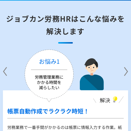
ジョブカン労務HRはこんな悩みを
解決します
お悩み1
労務管理業務に
かかる時間を
減らしたい
解決
解決
解決
帳票自動作成でラクラク時短！
情報一元管理で欲しい情報がすぐ見つか
書類の進捗管理、提出手続きご案内しま
る！
す！
労務業務で一番手間がかかるのは帳票に情報入力する作業。紙